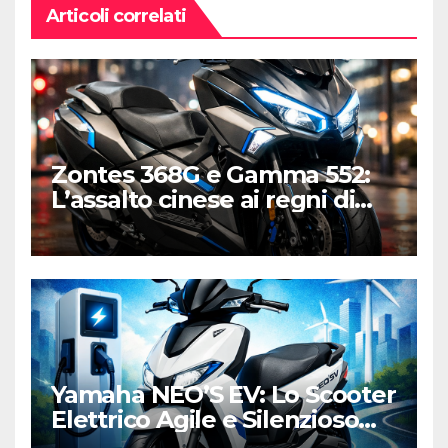
Articoli correlati
Zontes 368G e Gamma 552:
L’assalto cinese ai regni di
Honda e Yamaha
Yamaha NEO’S EV: Lo Scooter
Elettrico Agile e Silenzioso
per la Città