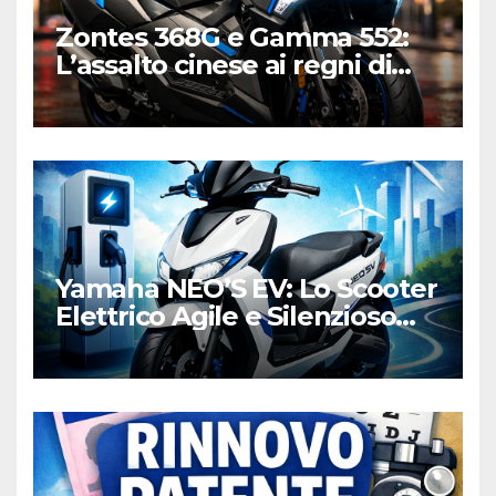
Zontes 368G e Gamma 552:
L’assalto cinese ai regni di
Honda e Yamaha
Yamaha NEO’S EV: Lo Scooter
Elettrico Agile e Silenzioso
per la Città