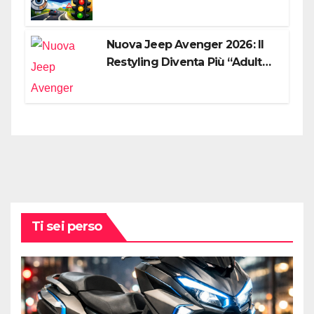
Digitalizzazione e Costi
Nuova Jeep Avenger 2026: Il
Restyling Diventa Più “Adulto”,
Tecnologico e Fedele al DNA
Off-Road
Ti sei perso