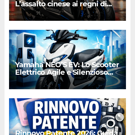
L’assalto cinese ai regni di
Honda e Yamaha
Yamaha NEO’S EV: Lo Scooter
Elettrico Agile e Silenzioso
per la Città
Rinnovo Patente 2026: Guida