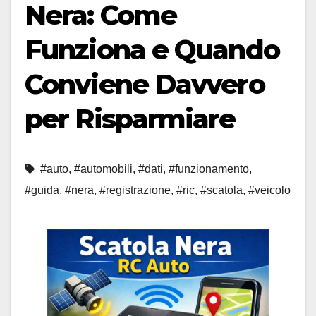
Nera: Come
Funziona e Quando
Conviene Davvero
per Risparmiare
#auto
,
#automobili
,
#dati
,
#funzionamento
,
#guida
,
#nera
,
#registrazione
,
#ric
,
#scatola
,
#veicolo