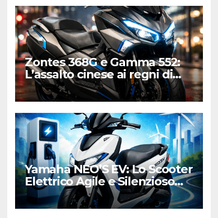
Zontes 368G e Gamma 552:
L’assalto cinese ai regni di
Honda e Yamaha
Yamaha NEO’S EV: Lo Scooter
Elettrico Agile e Silenzioso
per la Città