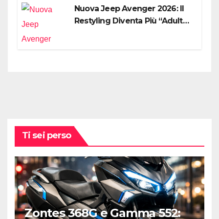
Nuova Jeep Avenger 2026: Il
Restyling Diventa Più “Adulto”,
Tecnologico e Fedele al DNA
Off-Road
Ti sei perso
Zontes 368G e Gamma 552: