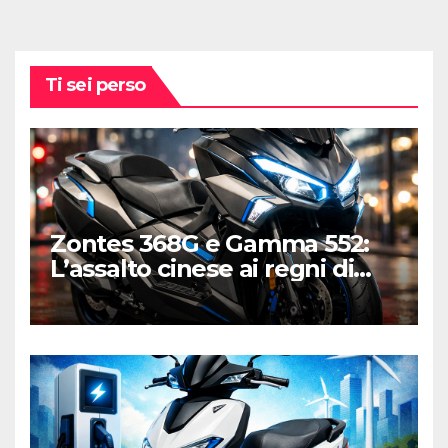
Ti sei perso
Zontes 368G e Gamma 552:
L’assalto cinese ai regni di
Honda e Yamaha