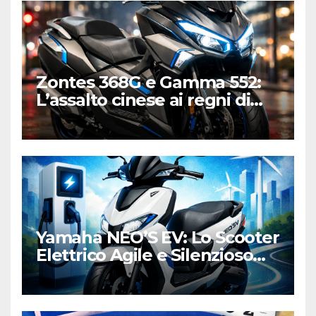
Zontes 368G e Gamma 552:
L’assalto cinese ai regni di
Honda e Yamaha
Yamaha NEO’S EV: Lo Scooter
Elettrico Agile e Silenzioso
per la Città