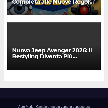
Completa alle Nuove Regole,
Digitalizzazione e Costi
Nuova Jeep Avenger 2026: Il
Restyling Diventa Più
“Adulto”, Tecnologico e
Fedele al DNA Off-Road
Auto-Matic
|
Cambiare marcia verso la conoscenza