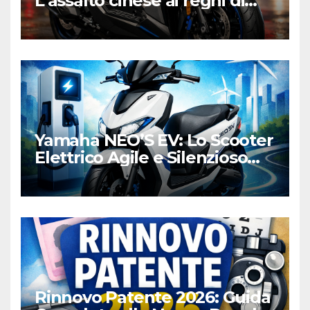
L’assalto cinese ai regni di
Honda e Yamaha
Yamaha NEO’S EV: Lo Scooter
Elettrico Agile e Silenzioso
per la Città
Rinnovo Patente 2026: Guida