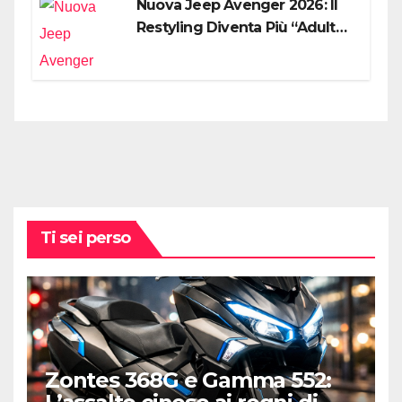
Nuova Jeep Avenger 2026: Il
Restyling Diventa Più “Adulto”,
Tecnologico e Fedele al DNA
Off-Road
Ti sei perso
Zontes 368G e Gamma 552: