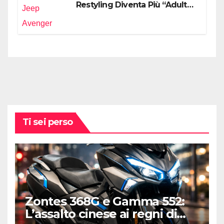
Restyling Diventa Più “Adulto”,
Tecnologico e Fedele al DNA
Off-Road
Ti sei perso
Zontes 368G e Gamma 552:
L’assalto cinese ai regni di