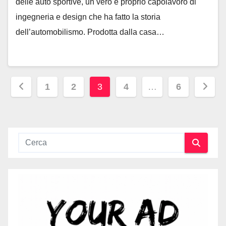
delle auto sportive, un vero e proprio capolavoro di
ingegneria e design che ha fatto la storia
dell’automobilismo. Prodotta dalla casa…
Navigazione
1
2
3
4
…
6
articoli