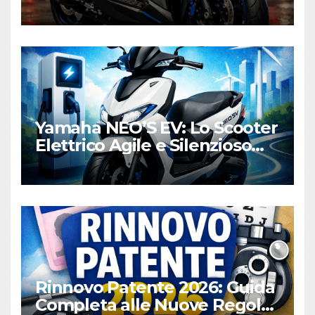
Honda e Yamaha
Yamaha NEO’S EV: Lo Scooter
Elettrico Agile e Silenzioso
per la Città
Rinnovo Patente 2026: Guida
Completa alle Nuove Regole,