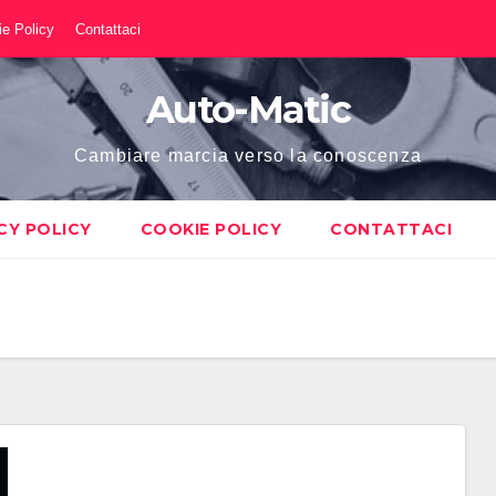
e Policy
Contattaci
Auto-Matic
Cambiare marcia verso la conoscenza
CY POLICY
COOKIE POLICY
CONTATTACI