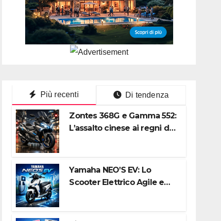
Più recenti
Di tendenza
Zontes 368G e Gamma 552:
L’assalto cinese ai regni di
Honda e Yamaha
Yamaha NEO’S EV: Lo
Scooter Elettrico Agile e
Silenzioso per la Città