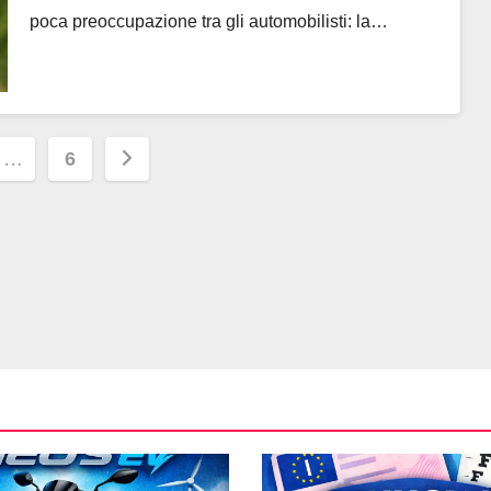
poca preoccupazione tra gli automobilisti: la…
ione
…
6