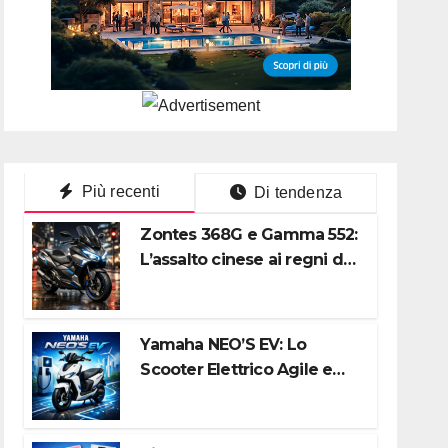
Più recenti
Di tendenza
Zontes 368G e Gamma 552:
L’assalto cinese ai regni di
Honda e Yamaha
Yamaha NEO’S EV: Lo
Scooter Elettrico Agile e
Silenzioso per la Città