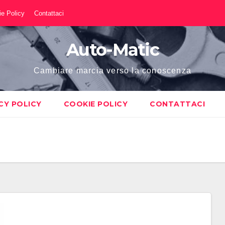
e Policy
Contattaci
Auto-Matic
Cambiare marcia verso la conoscenza
CY POLICY
COOKIE POLICY
CONTATTACI