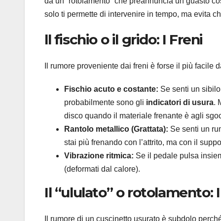
da un “rotolamento” che preannuncia un guasto co
solo ti permette di intervenire in tempo, ma evita 
ll fischio o il grido: I Freni
Il rumore proveniente dai freni è forse il più facile
Fischio acuto e costante:
Se senti un sibilo
probabilmente sono gli
indicatori di usura
. 
disco quando il materiale frenante è agli sgoc
Rantolo metallico (Grattata):
Se senti un rum
stai più frenando con l’attrito, ma con il suppo
Vibrazione ritmica:
Se il pedale pulsa insie
(deformati dal calore).
Il “ululato” o rotolamento: 
Il rumore di un cuscinetto usurato è subdolo per