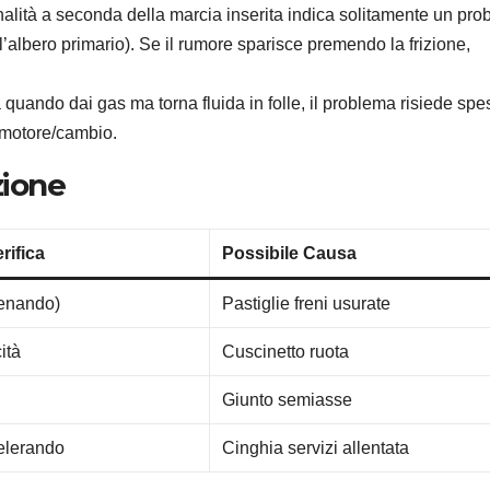
alità a seconda della marcia inserita indica solitamente un pr
l’albero primario). Se il rumore sparisce premendo la frizione,
 quando dai gas ma torna fluida in folle, il problema risiede sp
l motore/cambio.
zione
rifica
Possibile Causa
renando)
Pastiglie freni usurate
ità
Cuscinetto ruota
Giunto semiasse
elerando
Cinghia servizi allentata