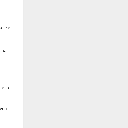
va. Se
 una
della
voli