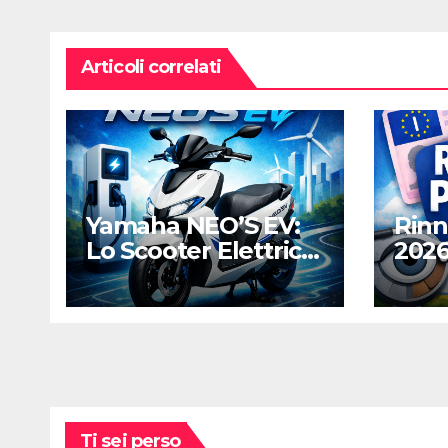
Articoli correlati
Yamaha NEO’S EV:
Rinn
Lo Scooter Elettrico
2026
Agile e Silenzioso
Comp
per la Città
Nuov
Digi
Cost
Ti sei perso