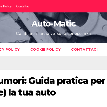
e Policy
Contattaci
Auto-Matic
Cambiare marcia verso la conoscenza
CY POLICY
COOKIE POLICY
CONTATTACI
umori: Guida pratica per
e) la tua auto