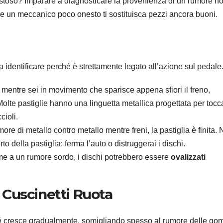
stoso? Imparare a diagnosticare la provenienza di un rumore n
che un meccanico poco onesto ti sostituisca pezzi ancora buoni.
 da identificare perché è strettamente legato all’azione sul pedale
 mentre sei in movimento che sparisce appena sfiori il freno,
Molte pastiglie hanno una linguetta metallica progettata per tocca
cioli.
ore di metallo contro metallo mentre freni, la pastiglia è finita.
rto della pastiglia: ferma l’auto o distruggerai i dischi.
me a un rumore sordo, i dischi potrebbero essere
ovalizzati
I Cuscinetti Ruota
ché cresce gradualmente, somigliando spesso al rumore delle g