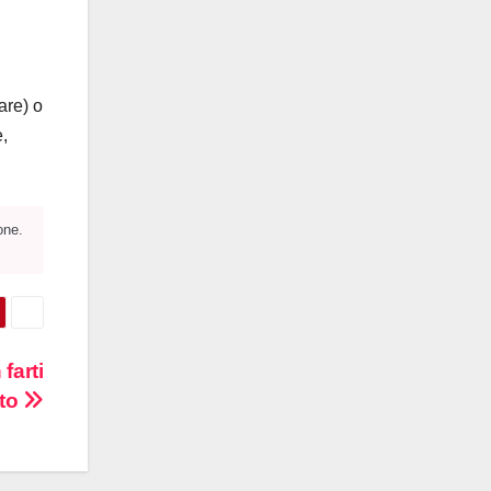
are) o
e,
one.
farti
oto