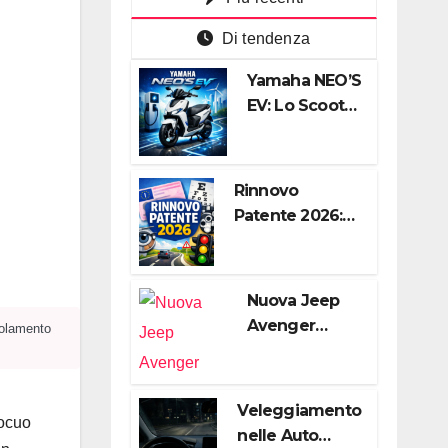
Di tendenza
Yamaha NEO’S
EV: Lo Scooter
Elettrico Agile
e Silenzioso
per la Città
Rinnovo
Patente 2026:
Guida
Completa alle
Nuove Regole,
Nuova Jeep
Digitalizzazione
Avenger
egolamento
e Costi
2026: Il
Restyling
Diventa Più
Veleggiamento
nocuo
“Adulto”,
nelle Auto