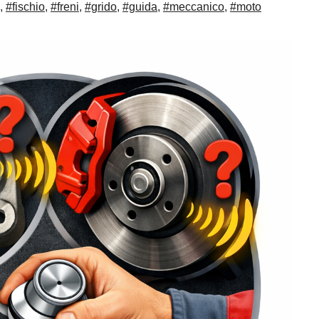
,
#fischio
,
#freni
,
#grido
,
#guida
,
#meccanico
,
#moto