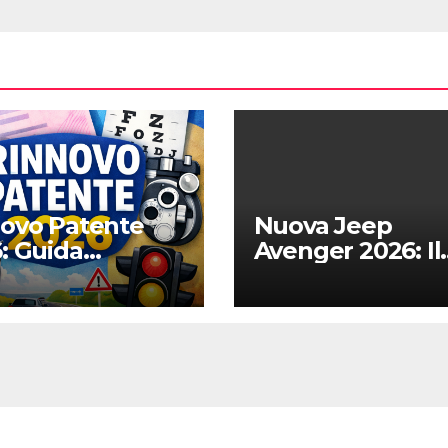
ovo Patente
Nuova Jeep
: Guida
Avenger 2026: Il
leta alle
Restyling Diven
e Regole,
Più “Adulto”,
talizzazione e
Tecnologico e
i
Fedele al DNA O
Road