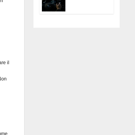
on
Tecnologico e
Ibride: Cos’è,
Fedele al DNA
Come
Off-Road
Funziona e
Come
Sfruttarlo al
.
Meglio
re il
 Non
omme