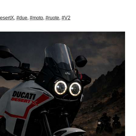
esertX
,
#due
,
#moto
,
#ruote
,
#V2