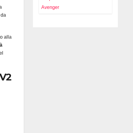
e Costi
2026: Il
a
Restyling
 da
Diventa Più
“Adulto”,
Tecnologico e
o alla
Fedele al DNA
tà
Off-Road
el
 V2