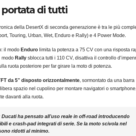
 portata di tutti
ettronica della DesertX di seconda generazione è tra le più compl
ort, Touring, Urban, Wet, Enduro e Rally) e 4 Power Mode.
o: il modo
Enduro
limita la potenza a 75 CV con una risposta r
 il modo
Rally
sblocca tutti i 110 CV, disattiva il controllo d’impe
a ruota posteriore per far girare la moto di potenza.
FT da 5” disposto orizzontalmente
, sormontato da una barra
 libera spazio nel cupolino per montare navigatori o smartphone
e davanti alla ruota.
:
Ducati ha pensato all’uso reale in off-road introducendo
bili e crash-pad integrati di serie. Se la moto scivola nel
sono ridotti al minimo.