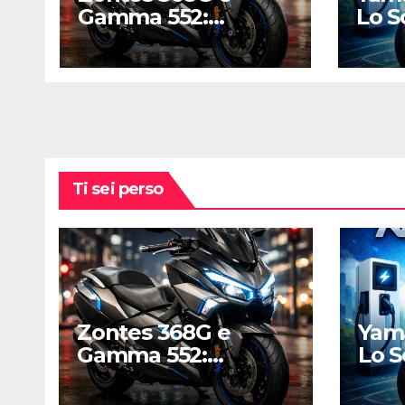
Gamma 552:
Lo S
L’assalto cinese ai
Agil
regni di Honda e
per l
Yamaha
Ti sei perso
Zontes 368G e
Yam
Gamma 552:
Lo S
L’assalto cinese ai
Agil
regni di Honda e
per 