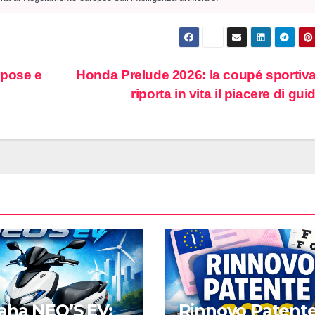
urpose e
Honda Prelude 2026: la coupé sportiv
riporta in vita il piacere di gui
ha NEO’S EV:
Rinnovo Patent