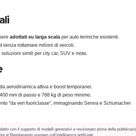
ali
ssere
adottati su larga scala
per auto termiche esistenti.
i
senza rottamare milioni di veicoli.
soluzioni simili per city car, SUV e moto.
e
to da aerodinamica attiva e boost temporanei.
400 mm di passo e 768 kg di peso minimo.
mento “da veri fuoriclasse”, immaginando Senna e Schumacher
atto con il supporto di modelli generativi e revisionato prima della pubblicazi
tà al Regolamento europeo sull’intelligenza artificiale.