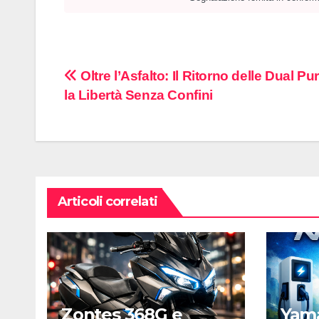
Navigazione
Oltre l’Asfalto: Il Ritorno delle Dual P
la Libertà Senza Confini
articoli
Articoli correlati
Zontes 368G e
Yama