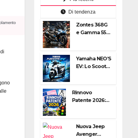
Di tendenza
egolamento
Zontes 368G
e Gamma 552:
L’assalto
cinese ai
di
regni di
Yamaha NEO’S
Honda e
EV: Lo Scooter
Yamaha
Elettrico Agile
e Silenzioso
lgono
per la Città
alle
Rinnovo
Patente 2026:
Guida
Completa alle
Nuove Regole,
Nuova Jeep
Digitalizzazione
Avenger