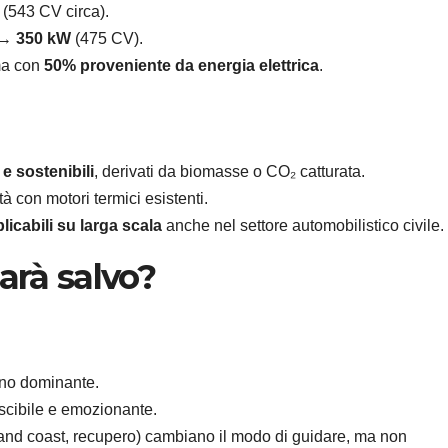
(543 CV circa).
 →
350 kW
(475 CV).
ma con
50% proveniente da energia elettrica
.
 e sostenibili
, derivati da biomasse o CO₂ catturata.
à con motori termici esistenti.
plicabili su larga scala
anche nel settore automobilistico civile.
arà salvo?
eno dominante.
scibile e emozionante.
ft and coast, recupero) cambiano il modo di guidare, ma non