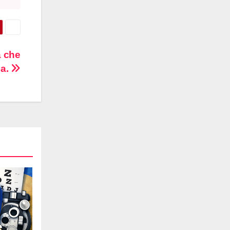
a che
da.
e