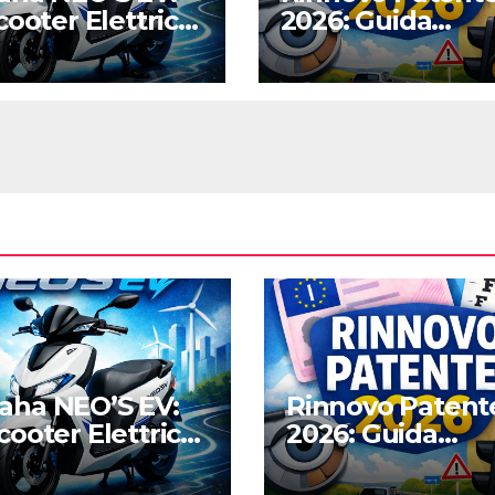
cooter Elettrico
2026: Guida
e e Silenzioso
Completa alle
a Città
Nuove Regole,
Digitalizzazione 
Costi
aha NEO’S EV:
Rinnovo Patent
cooter Elettrico
2026: Guida
e e Silenzioso
Completa alle
la Città
Nuove Regole,