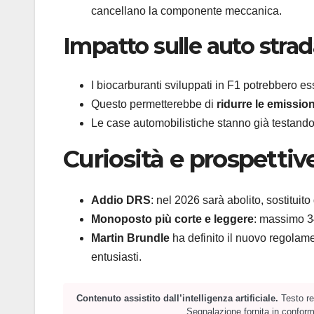
cancellano la componente meccanica.
Impatto sulle auto strad
I biocarburanti sviluppati in F1 potrebbero e
Questo permetterebbe di
ridurre le emission
Le case automobilistiche stanno già testando 
Curiosità e prospettiv
Addio DRS
: nel 2026 sarà abolito, sostitui
Monoposto più corte e leggere
: massimo 3
Martin Brundle
ha definito il nuovo regola
entusiasti.
Contenuto assistito dall’intelligenza artificiale.
Testo red
Segnalazione fornita in conformi