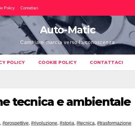
e Policy
Contattaci
Auto-Matic
Cambiare marcia verso la conoscenza
CY POLICY
COOKIE POLICY
CONTATTACI
one tecnica e ambientale
,
#prospettive
,
#rivoluzione
,
#storia
,
#tecnica
,
#trasformazione