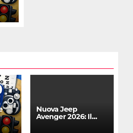
e
e
Nuova Jeep
Avenger 2026: Il
Restyling Diventa
Più “Adulto”,