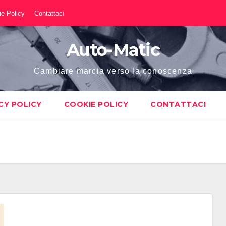
e Policy
Contattaci
Auto-Matic
Cambiare marcia verso la conoscenza
CY POLICY
COOKIE POLICY
CONTATTACI