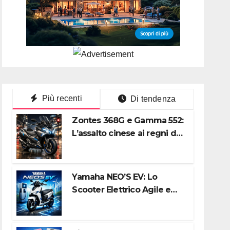
Più recenti
Di tendenza
Zontes 368G e Gamma 552:
L’assalto cinese ai regni di
Honda e Yamaha
Yamaha NEO’S EV: Lo
Scooter Elettrico Agile e
Silenzioso per la Città