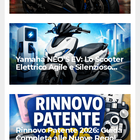
Honda e Yamaha
Yamaha NEO’S EV: Lo Scooter
Elettrico Agile e Silenzioso
per la Città
Rinnovo Patente 2026: Guida
Completa alle Nuove Regole,