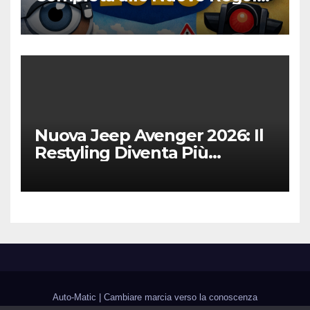
Digitalizzazione e Costi
Nuova Jeep Avenger 2026: Il
Restyling Diventa Più
“Adulto”, Tecnologico e
Fedele al DNA Off-Road
Auto-Matic
|
Cambiare marcia verso la conoscenza