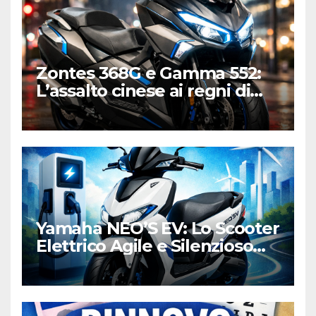
Zontes 368G e Gamma 552:
L’assalto cinese ai regni di
Honda e Yamaha
Yamaha NEO’S EV: Lo Scooter
Elettrico Agile e Silenzioso
per la Città