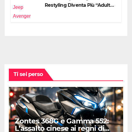
Restyling Diventa Più “Adulto”,
Tecnologico e Fedele al DNA
Off-Road
Ti sei perso
Zontes 368G e Gamma 552:
L’assalto cinese ai regni di