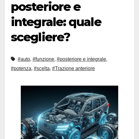
posteriore e
integrale: quale
scegliere?
#auto
,
#funzione
,
#posteriore e integrale
,
#potenza
,
#scelta
,
#Trazione anteriore