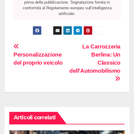
prima della pubblicazione. Segnalazione fornita in
conformità al Regolamento europeo sull’intelligenza
artificiale.
Navigazione
La Carrozzeria
Personalizzazione
Berlina: Un
articoli
del proprio veicolo
Classico
dell’Automobilismo
Articoli correlati