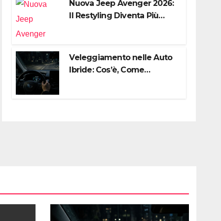
Nuova Jeep Avenger 2026:
Il Restyling Diventa Più
“Adulto”, Tecnologico e
Fedele al DNA Off-Road
Veleggiamento nelle Auto
Ibride: Cos’è, Come
Funziona e Come Sfruttarlo
al Meglio