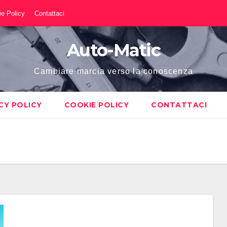
e Policy
Contattaci
Auto-Matic
Cambiare marcia verso la conoscenza
CY POLICY
COOKIE POLICY
CONTATTACI