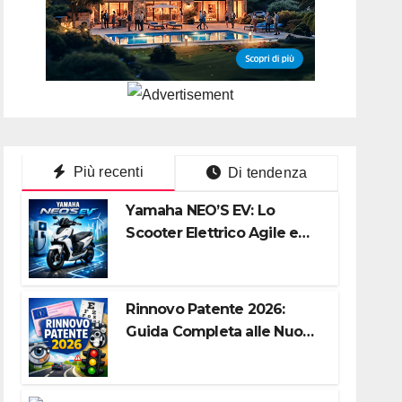
Più recenti
Di tendenza
Yamaha NEO’S EV: Lo
Scooter Elettrico Agile e
Silenzioso per la Città
Rinnovo Patente 2026:
Guida Completa alle Nuove
Regole, Digitalizzazione e
Costi