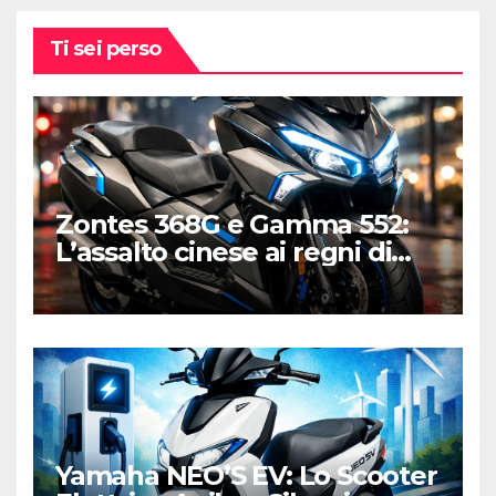
Ti sei perso
Zontes 368G e Gamma 552:
L’assalto cinese ai regni di
Honda e Yamaha
Yamaha NEO’S EV: Lo Scooter