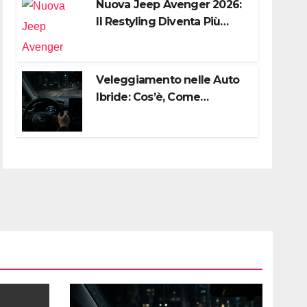
Nuova Jeep Avenger 2026:
Il Restyling Diventa Più
“Adulto”, Tecnologico e
Fedele al DNA Off-Road
Veleggiamento nelle Auto
Ibride: Cos’è, Come
Funziona e Come Sfruttarlo
al Meglio