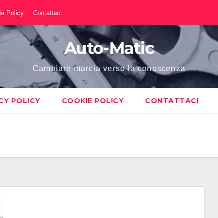
e Policy
Contattaci
Auto-Matic
Cambiare marcia verso la conoscenza
CY POLICY
COOKIE POLICY
CONTATTACI