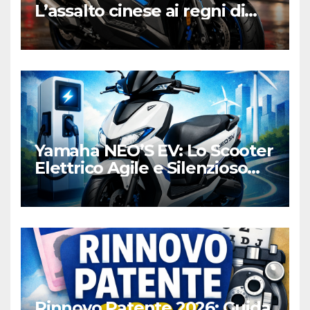
L’assalto cinese ai regni di
Honda e Yamaha
Yamaha NEO’S EV: Lo Scooter
Elettrico Agile e Silenzioso
per la Città
Rinnovo Patente 2026: Guida