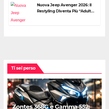
Nuova Jeep Avenger 2026: Il
Restyling Diventa Più “Adulto”,
Tecnologico e Fedele al DNA
Off-Road
Ti sei perso
Zontes 368G e Gamma 552: