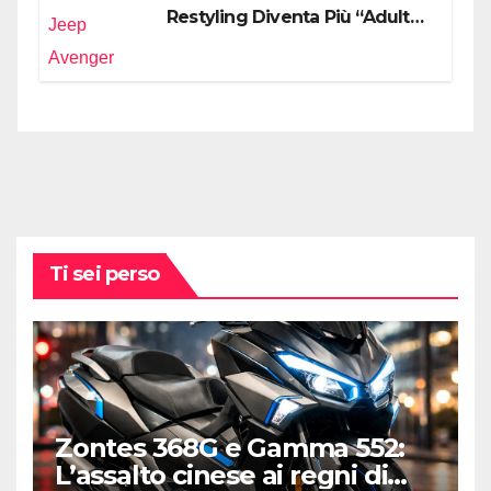
Restyling Diventa Più “Adulto”,
Tecnologico e Fedele al DNA
Off-Road
Ti sei perso
Zontes 368G e Gamma 552:
L’assalto cinese ai regni di