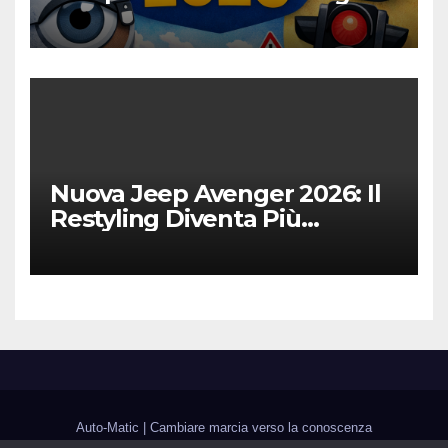
Digitalizzazione e Costi
Nuova Jeep Avenger 2026: Il
Restyling Diventa Più
“Adulto”, Tecnologico e
Fedele al DNA Off-Road
Auto-Matic
|
Cambiare marcia verso la conoscenza