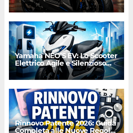
Honda e Yamaha
Yamaha NEO’S EV: Lo Scooter
Elettrico Agile e Silenzioso
per la Città
Rinnovo Patente 2026: Guida
Completa alle Nuove Regole,