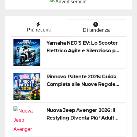
Più recenti
Di tendenza
Yamaha NEO’S EV: Lo Scooter
Elettrico Agile e Silenzioso per
la Città
Rinnovo Patente 2026: Guida
Completa alle Nuove Regole,
Digitalizzazione e Costi
Nuova Jeep Avenger 2026: Il
Restyling Diventa Più “Adulto”,
Tecnologico e Fedele al DNA
Off-Road