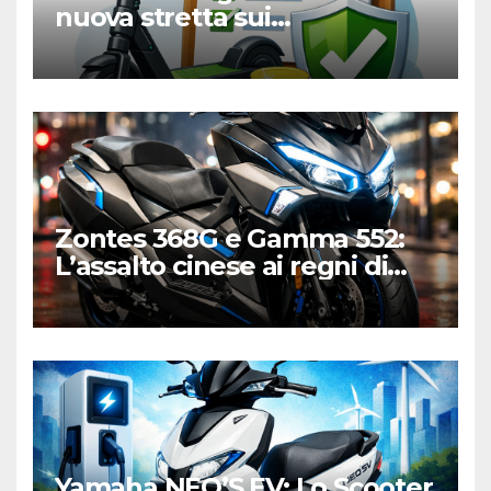
nuova stretta sui
monopattini elettrici tra
targa e polizza RC
Zontes 368G e Gamma 552:
L’assalto cinese ai regni di
Honda e Yamaha
Yamaha NEO’S EV: Lo Scooter