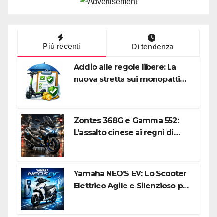
Più recenti
Di tendenza
Addio alle regole libere: La
nuova stretta sui monopattini
elettrici tra targa e polizza RC
Zontes 368G e Gamma 552:
L’assalto cinese ai regni di
Honda e Yamaha
Yamaha NEO’S EV: Lo Scooter
Elettrico Agile e Silenzioso per
la Città