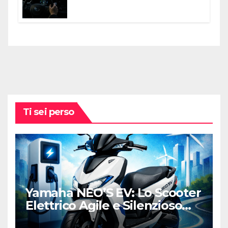
Come Sfruttarlo al Meglio
Ti sei perso
Yamaha NEO’S EV: Lo Scooter
Elettrico Agile e Silenzioso
per la Città