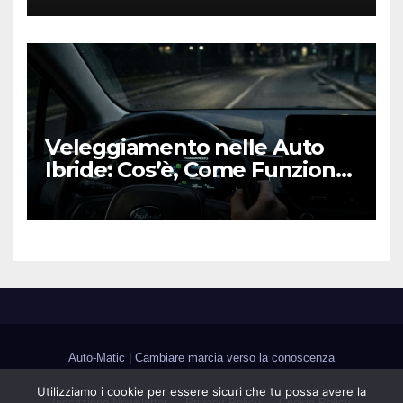
Fedele al DNA Off-Road
Veleggiamento nelle Auto
Ibride: Cos’è, Come Funziona
e Come Sfruttarlo al Meglio
Auto-Matic
|
Cambiare marcia verso la conoscenza
Utilizziamo i cookie per essere sicuri che tu possa avere la
Inscrizione Newsletter
Privacy Policy
Cookie Policy