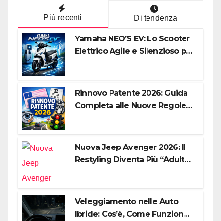
Più recenti
Di tendenza
Yamaha NEO’S EV: Lo Scooter
Elettrico Agile e Silenzioso per
la Città
Rinnovo Patente 2026: Guida
Completa alle Nuove Regole,
Digitalizzazione e Costi
Nuova Jeep Avenger 2026: Il
Restyling Diventa Più “Adulto”,
Tecnologico e Fedele al DNA
Off-Road
Veleggiamento nelle Auto
Ibride: Cos’è, Come Funziona e