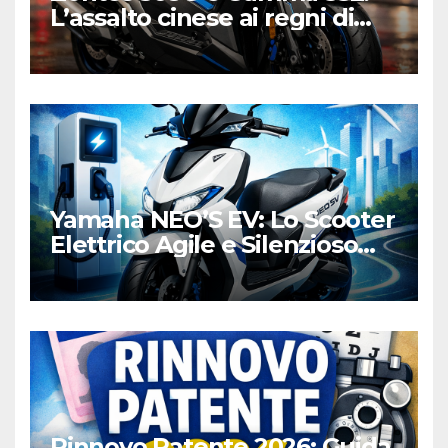
L’assalto cinese ai regni di
Honda e Yamaha
Yamaha NEO’S EV: Lo Scooter
Elettrico Agile e Silenzioso
per la Città
Rinnovo Patente 2026: Guida