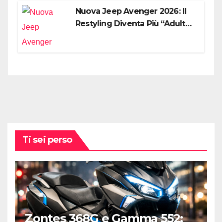
Nuova Jeep Avenger 2026: Il
Restyling Diventa Più “Adulto”,
Tecnologico e Fedele al DNA
Off-Road
Ti sei perso
Zontes 368G e Gamma 552: