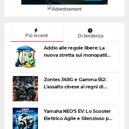
Più recenti
Di tendenza
Addio alle regole libere: La
nuova stretta sui monopattini
elettrici tra targa e polizza RC
Zontes 368G e Gamma 552:
L’assalto cinese ai regni di
Honda e Yamaha
Yamaha NEO’S EV: Lo Scooter
Elettrico Agile e Silenzioso per
la Città