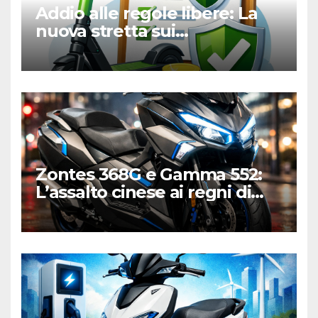
Addio alle regole libere: La
nuova stretta sui
monopattini elettrici tra
targa e polizza RC
Zontes 368G e Gamma 552:
L’assalto cinese ai regni di
Honda e Yamaha