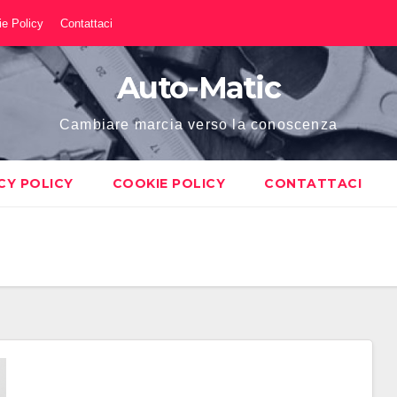
e Policy
Contattaci
Auto-Matic
Cambiare marcia verso la conoscenza
CY POLICY
COOKIE POLICY
CONTATTACI