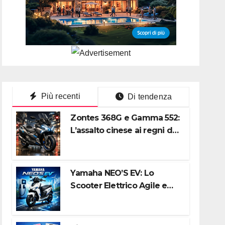
Più recenti
Di tendenza
Zontes 368G e Gamma 552:
L’assalto cinese ai regni di
Honda e Yamaha
Yamaha NEO’S EV: Lo
Scooter Elettrico Agile e
Silenzioso per la Città