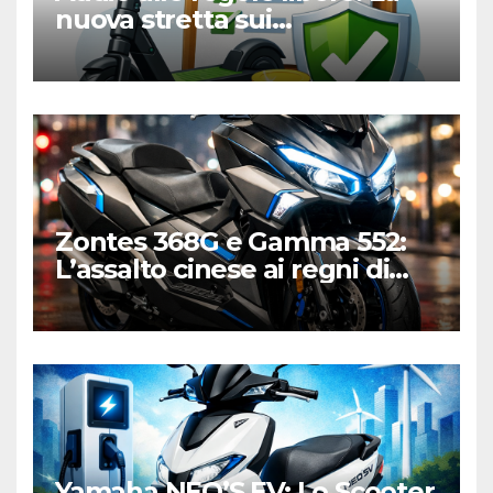
nuova stretta sui
monopattini elettrici tra
targa e polizza RC
Zontes 368G e Gamma 552:
L’assalto cinese ai regni di
Honda e Yamaha
Yamaha NEO’S EV: Lo Scooter