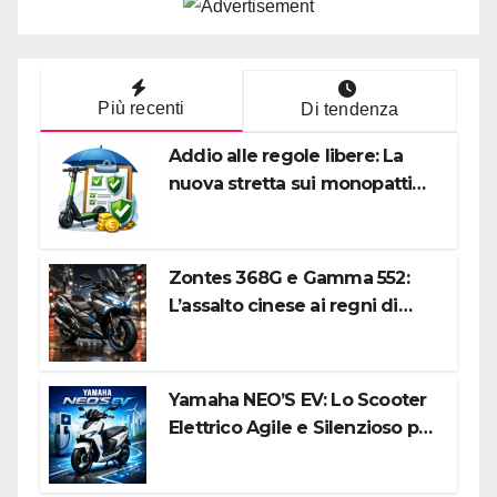
Più recenti
Di tendenza
Addio alle regole libere: La
nuova stretta sui monopattini
elettrici tra targa e polizza RC
Zontes 368G e Gamma 552:
L’assalto cinese ai regni di
Honda e Yamaha
Yamaha NEO’S EV: Lo Scooter
Elettrico Agile e Silenzioso per
la Città