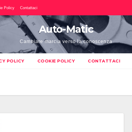
e Policy
Contattaci
Auto-Matic
Cambiare marcia verso la conoscenza
CY POLICY
COOKIE POLICY
CONTATTACI