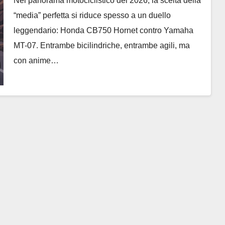
Nel panorama motociclistico del 2026, la scelta della
“media” perfetta si riduce spesso a un duello
leggendario: Honda CB750 Hornet contro Yamaha
MT-07. Entrambe bicilindriche, entrambe agili, ma
con anime…