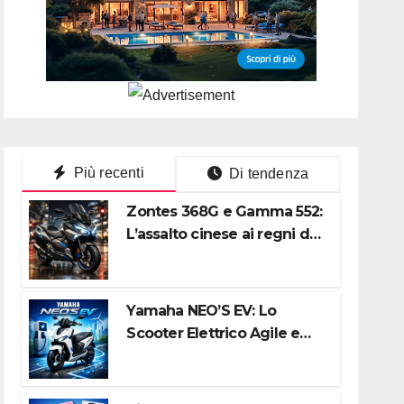
Più recenti
Di tendenza
Zontes 368G e Gamma 552:
L’assalto cinese ai regni di
Honda e Yamaha
Yamaha NEO’S EV: Lo
Scooter Elettrico Agile e
Silenzioso per la Città