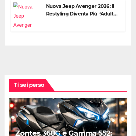
Nuova Jeep Avenger 2026: Il
Restyling Diventa Più “Adulto”,
Tecnologico e Fedele al DNA
Off-Road
Ti sei perso
Zontes 368G e Gamma 552: