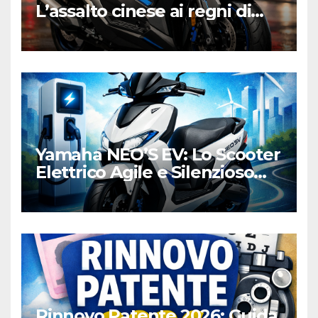
L’assalto cinese ai regni di
Honda e Yamaha
Yamaha NEO’S EV: Lo Scooter
Elettrico Agile e Silenzioso
per la Città
Rinnovo Patente 2026: Guida