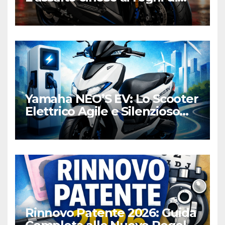
Honda e Yamaha
Yamaha NEO’S EV: Lo Scooter
Elettrico Agile e Silenzioso
per la Città
Rinnovo Patente 2026: Guida