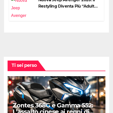
Restyling Diventa Più “Adulto”,
Tecnologico e Fedele al DNA
Off-Road
Ti sei perso
Zontes 368G e Gamma 552:
L’assalto cinese ai regni di