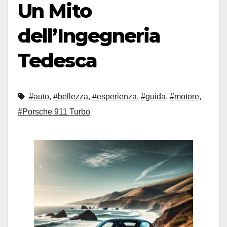
Un Mito
dell’Ingegneria
Tedesca
#auto
,
#bellezza
,
#esperienza
,
#guida
,
#motore
,
#Porsche 911 Turbo