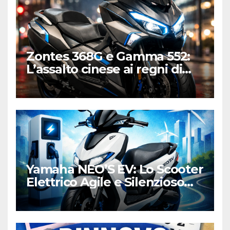
Zontes 368G e Gamma 552:
L’assalto cinese ai regni di
Honda e Yamaha
Yamaha NEO’S EV: Lo Scooter
Elettrico Agile e Silenzioso
per la Città