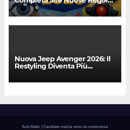
Completa alle Nuove Regole,
Digitalizzazione e Costi
Nuova Jeep Avenger 2026: Il
Restyling Diventa Più
“Adulto”, Tecnologico e
Fedele al DNA Off-Road
Auto-Matic
|
Cambiare marcia verso la conoscenza