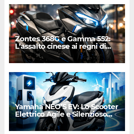
Zontes 368G e Gamma 552:
L’assalto cinese ai regni di
Honda e Yamaha
Yamaha NEO’S EV: Lo Scooter
Elettrico Agile e Silenzioso
per la Città