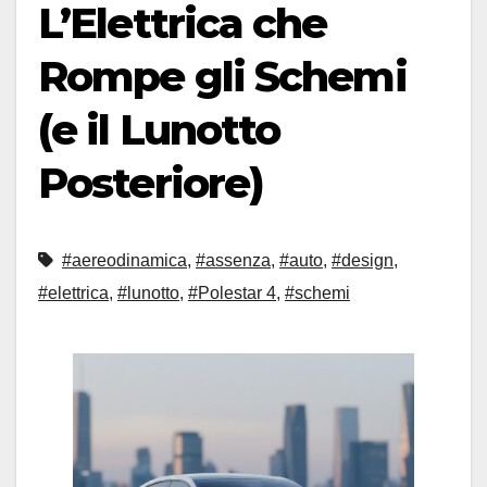
L’Elettrica che
Rompe gli Schemi
(e il Lunotto
Posteriore)
#aereodinamica
,
#assenza
,
#auto
,
#design
,
#elettrica
,
#lunotto
,
#Polestar 4
,
#schemi