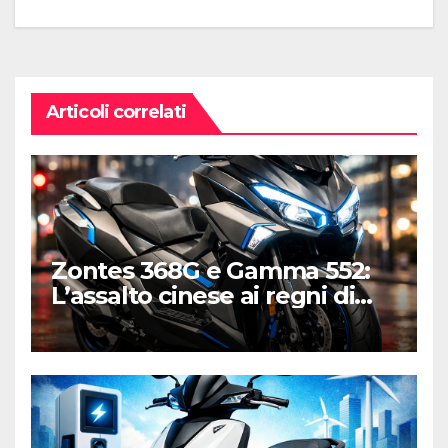
Articoli correlati
Zontes 368G e Gamma 552:
L’assalto cinese ai regni di
Honda e Yamaha