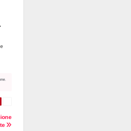
,
Se
one.
zione
ote