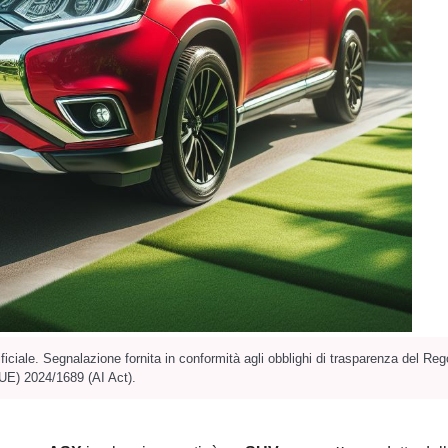
ificiale. Segnalazione fornita in conformità agli obblighi di trasparenza del R
UE) 2024/1689 (AI Act).