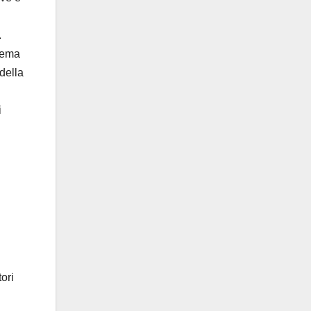
.
stema
della
i
ori