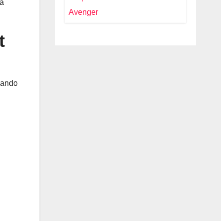
e Costi
la
2026: Il
Restyling
Diventa Più
t
“Adulto”,
Tecnologico e
Fedele al DNA
Off-Road
quando