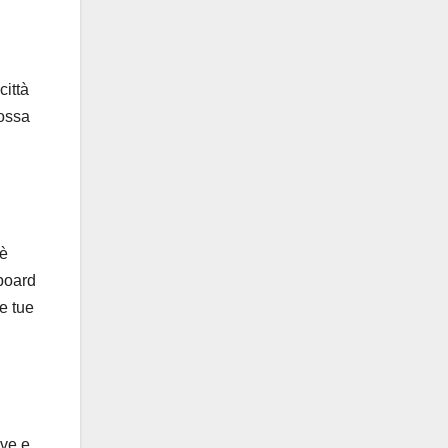
città
possa
 è
wboard
le tue
ive e