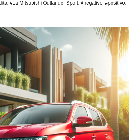
lità
,
#La Mitsubishi Outlander Sport
,
#negativo
,
#positivo
,