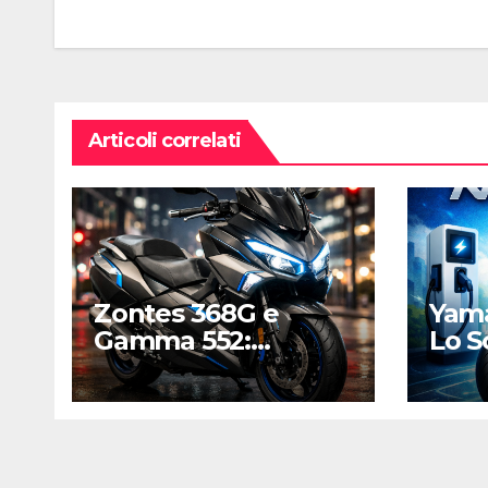
articoli
Articoli correlati
Zontes 368G e
Yama
Gamma 552:
Lo S
L’assalto cinese ai
Agil
regni di Honda e
per l
Yamaha