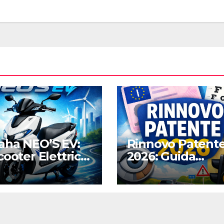
ha NEO’S EV:
Rinnovo Patent
cooter Elettrico
2026: Guida
e e Silenzioso
Completa alle
a Città
Nuove Regole,
Digitalizzazione 
Costi