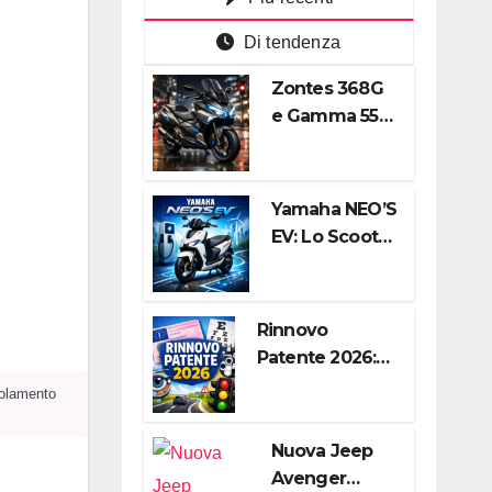
Di tendenza
Zontes 368G
e Gamma 552:
L’assalto
cinese ai
regni di
Yamaha NEO’S
Honda e
EV: Lo Scooter
Yamaha
Elettrico Agile
e Silenzioso
per la Città
Rinnovo
Patente 2026:
Guida
egolamento
Completa alle
Nuove Regole,
Nuova Jeep
Digitalizzazione
Avenger