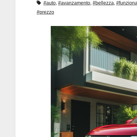
#auto
,
#avanzamento
,
#bellezza
,
#funziona
#prezzo