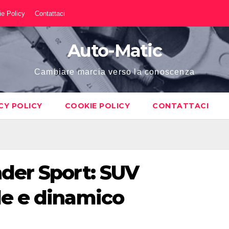
e Policy
Contattaci
Auto-Matic
Cambiare marcia verso la conoscenza
CY POLICY
COOKIE POLICY
CONTATTACI
nder Sport: SUV
le e dinamico