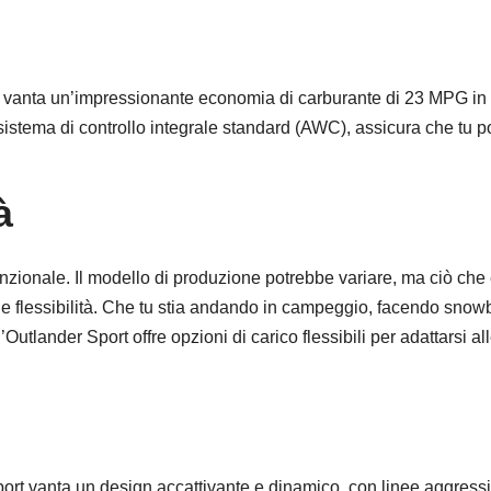
24 vanta un’impressionante economia di carburante di 23 MPG in 
istema di controllo integrale standard (AWC), assicura che tu 
à
unzionale. Il modello di produzione potrebbe variare, ma ciò che
zio e flessibilità. Che tu stia andando in campeggio, facendo sno
utlander Sport offre opzioni di carico flessibili per adattarsi al
ort vanta un design accattivante e dinamico, con linee aggress