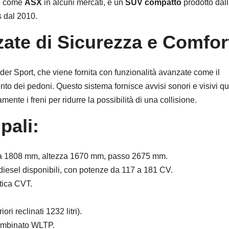
he come
ASX
in alcuni mercati, è un
SUV compatto
prodotto dal
 dal 2010.
zate di Sicurezza e Comfor
nder Sport, che viene fornita con funzionalità avanzate come il
ento dei pedoni. Questo sistema fornisce avvisi sonori e visivi 
nte i freni per ridurre la possibilità di una collisione.
pali:
 1808 mm, altezza 1670 mm, passo 2675 mm.
iesel disponibili, con potenze da 117 a 181 CV.
tica CVT.
iori reclinati 1232 litri).
combinato WLTP.