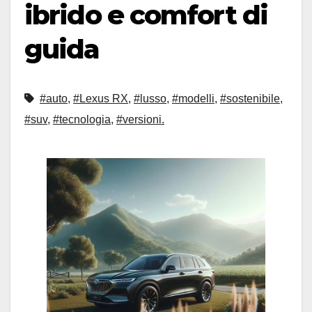
ibrido e comfort di
guida
#auto
,
#Lexus RX
,
#lusso
,
#modelli
,
#sostenibile
,
#suv
,
#tecnologia
,
#versioni.