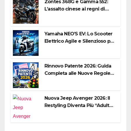
Zontes 368G e Gamma 552:
L’assalto cinese ai regni di
Honda e Yamaha
Yamaha NEO’S EV: Lo Scooter
Elettrico Agile e Silenzioso per
la Città
Rinnovo Patente 2026: Guida
Completa alle Nuove Regole,
Digitalizzazione e Costi
Nuova Jeep Avenger 2026: Il
Restyling Diventa Più “Adulto”,
Tecnologico e Fedele al DNA
Off-Road