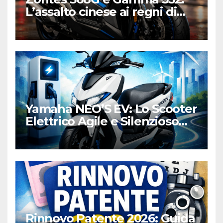
L’assalto cinese ai regni di
Honda e Yamaha
Yamaha NEO’S EV: Lo Scooter
Elettrico Agile e Silenzioso
per la Città
Rinnovo Patente 2026: Guida