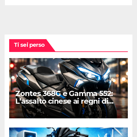
Ti sei perso
Zontes 368G e Gamma 552:
L’assalto cinese ai regni di
Honda e Yamaha