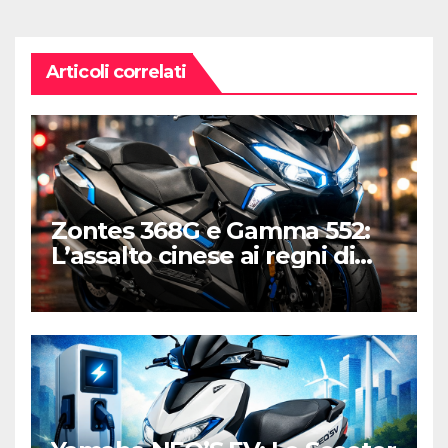
Articoli correlati
Zontes 368G e Gamma 552:
L’assalto cinese ai regni di
Honda e Yamaha