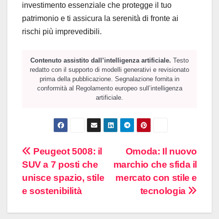
investimento essenziale che protegge il tuo
patrimonio e ti assicura la serenità di fronte ai
rischi più imprevedibili.
Contenuto assistito dall’intelligenza artificiale.
Testo
redatto con il supporto di modelli generativi e revisionato
prima della pubblicazione. Segnalazione fornita in
conformità al Regolamento europeo sull’intelligenza
artificiale.
Navigazione
Peugeot 5008: il
Omoda: Il nuovo
SUV a 7 posti che
marchio che sfida il
articoli
unisce spazio, stile
mercato con stile e
e sostenibilità
tecnologia