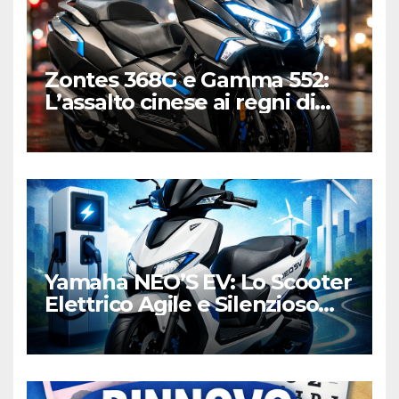
Zontes 368G e Gamma 552:
L’assalto cinese ai regni di
Honda e Yamaha
Yamaha NEO’S EV: Lo Scooter
Elettrico Agile e Silenzioso
per la Città