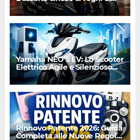
Honda e Yamaha
Yamaha NEO’S EV: Lo Scooter
Elettrico Agile e Silenzioso
per la Città
Rinnovo Patente 2026: Guida
Completa alle Nuove Regole,