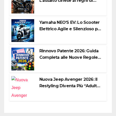
L’assalto cinese ai regni di
Honda e Yamaha
Yamaha NEO’S EV: Lo Scooter
Elettrico Agile e Silenzioso per
la Città
Rinnovo Patente 2026: Guida
Completa alle Nuove Regole,
Digitalizzazione e Costi
Nuova Jeep Avenger 2026: Il
Restyling Diventa Più “Adulto”,
Tecnologico e Fedele al DNA
Off-Road