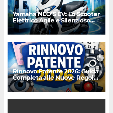
Yamaha NEO’S EV: Lo Scooter
Elettrico Agile e Silenzioso
per la Città
Rinnovo Patente 2026: Guida
Completa alle Nuove Regole,
Digitalizzazione e Costi