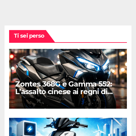
Ti sei perso
Zontes 368G e Gamma 552:
L’assalto cinese ai regni di
Honda e Yamaha