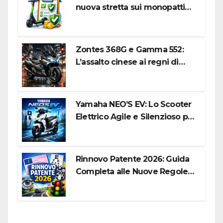
nuova stretta sui monopattini
elettrici tra targa e polizza RC
Zontes 368G e Gamma 552:
L’assalto cinese ai regni di
Honda e Yamaha
Yamaha NEO’S EV: Lo Scooter
Elettrico Agile e Silenzioso per
la Città
Rinnovo Patente 2026: Guida
Completa alle Nuove Regole,
Digitalizzazione e Costi