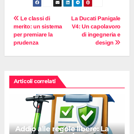
Navigazione
Le classi di
La Ducati Panigale
merito: un sistema
V4: Un capolavoro
articoli
per premiare la
di ingegneria e
prudenza
design
Articoli correlati
Addio alle regole libere: La