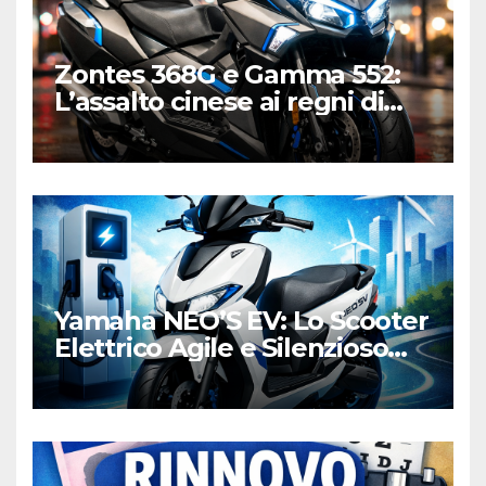
Zontes 368G e Gamma 552:
L’assalto cinese ai regni di
Honda e Yamaha
Yamaha NEO’S EV: Lo Scooter
Elettrico Agile e Silenzioso
per la Città