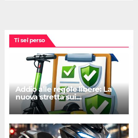
Ti sei perso
Addio alle regole libere: La
nuova stretta sui
monopattini elettrici tra
targa e polizza RC