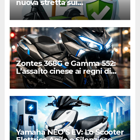
nuova stretta sui
monopattini elettrici tra
targa e polizza RC
Zontes 368G e Gamma 552:
L’assalto cinese ai regni di
Honda e Yamaha
Yamaha NEO’S EV: Lo Scooter
Elettrico Agile e Silenzioso