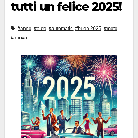
tutti un felice 2025!
#anno
,
#auto
,
#automatic
,
#buon 2025
,
#moto
,
#nuovo