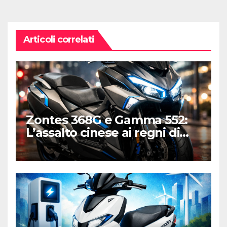
Articoli correlati
Zontes 368G e Gamma 552:
L’assalto cinese ai regni di
Honda e Yamaha