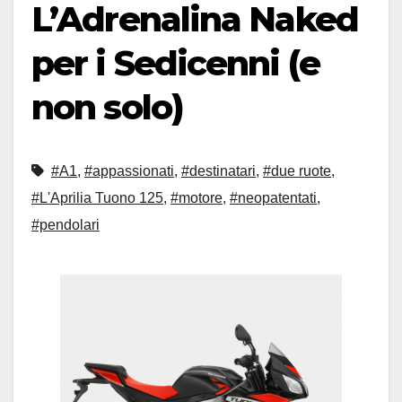
L’Adrenalina Naked
per i Sedicenni (e
non solo)
#A1
,
#appassionati
,
#destinatari
,
#due ruote
,
#L'Aprilia Tuono 125
,
#motore
,
#neopatentati
,
#pendolari