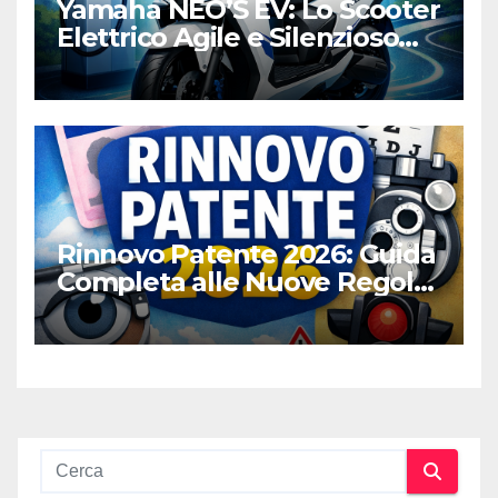
Yamaha NEO’S EV: Lo Scooter
Elettrico Agile e Silenzioso
per la Città
Rinnovo Patente 2026: Guida
Completa alle Nuove Regole,
Digitalizzazione e Costi