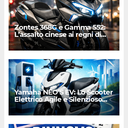
Zontes 368G e Gamma 552:
L’assalto cinese ai regni di
Honda e Yamaha
Yamaha NEO’S EV: Lo Scooter
Elettrico Agile e Silenzioso
per la Città