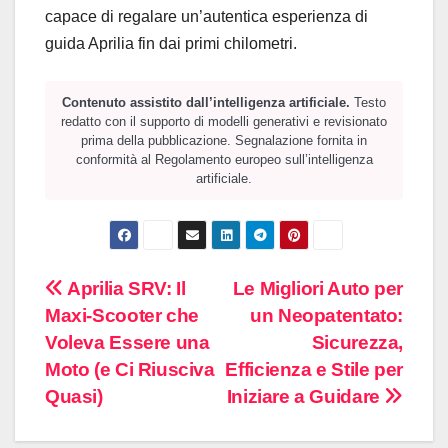
capace di regalare un’autentica esperienza di
guida Aprilia fin dai primi chilometri.
Contenuto assistito dall’intelligenza artificiale.
Testo
redatto con il supporto di modelli generativi e revisionato
prima della pubblicazione. Segnalazione fornita in
conformità al Regolamento europeo sull’intelligenza
artificiale.
Navigazione
Aprilia SRV: Il
Le Migliori Auto per
Maxi-Scooter che
un Neopatentato:
articoli
Voleva Essere una
Sicurezza,
Moto (e Ci Riusciva
Efficienza e Stile per
Quasi)
Iniziare a Guidare