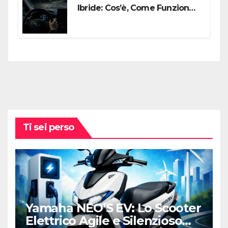
Ibride: Cos’è, Come Funziona e
Come Sfruttarlo al Meglio
Ti sei perso
Yamaha NEO’S EV: Lo Scooter
Elettrico Agile e Silenzioso