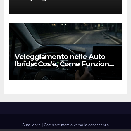
“Adulto”, Tecnologico e
Fedele al DNA Off-Road
Veleggiamento nelle Auto
Ibride: Cos’è, Come Funziona
e Come Sfruttarlo al Meglio
Auto-Matic
|
Cambiare marcia verso la conoscenza