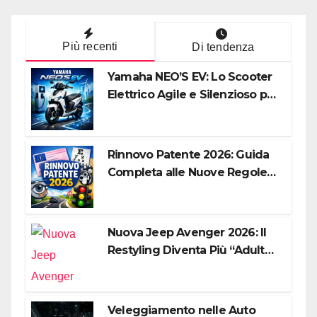
Più recenti
Di tendenza
Yamaha NEO’S EV: Lo Scooter
Elettrico Agile e Silenzioso per
la Città
Rinnovo Patente 2026: Guida
Completa alle Nuove Regole,
Digitalizzazione e Costi
Nuova Jeep Avenger 2026: Il
Restyling Diventa Più “Adulto”,
Tecnologico e Fedele al DNA
Off-Road
Veleggiamento nelle Auto