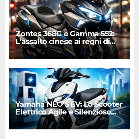
Zontes 368G e Gamma 552:
L’assalto cinese ai regni di
Honda e Yamaha
Yamaha NEO’S EV: Lo Scooter
Elettrico Agile e Silenzioso
per la Città