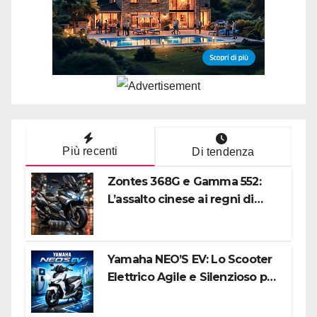
Più recenti
Di tendenza
Zontes 368G e Gamma 552:
L’assalto cinese ai regni di
Honda e Yamaha
Yamaha NEO’S EV: Lo Scooter
Elettrico Agile e Silenzioso per
la Città