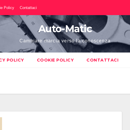
e Policy
Contattaci
Auto-Matic
Cambiare marcia verso la conoscenza
CY POLICY
COOKIE POLICY
CONTATTACI