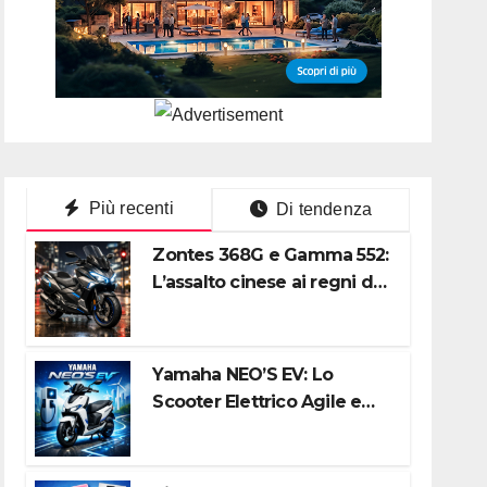
Più recenti
Di tendenza
Zontes 368G e Gamma 552:
L’assalto cinese ai regni di
Honda e Yamaha
Yamaha NEO’S EV: Lo
Scooter Elettrico Agile e
Silenzioso per la Città