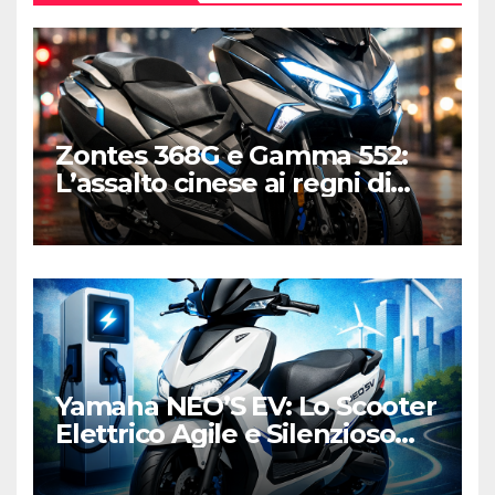
Zontes 368G e Gamma 552:
L’assalto cinese ai regni di
Honda e Yamaha
Yamaha NEO’S EV: Lo Scooter
Elettrico Agile e Silenzioso
per la Città