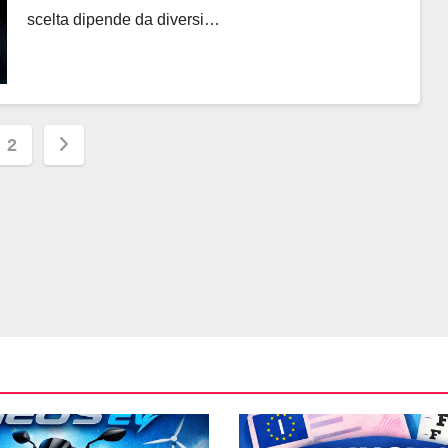
scelta dipende da diversi…
igazione
2
oli