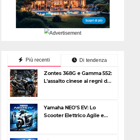
Più recenti
Di tendenza
Zontes 368G e Gamma 552:
L’assalto cinese ai regni di
Honda e Yamaha
Yamaha NEO’S EV: Lo
Scooter Elettrico Agile e
Silenzioso per la Città