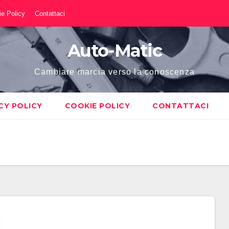
e Policy
Contattaci
Auto-Matic
Cambiare marcia verso la conoscenza
CY POLICY
COOKIE POLICY
CONTATTACI