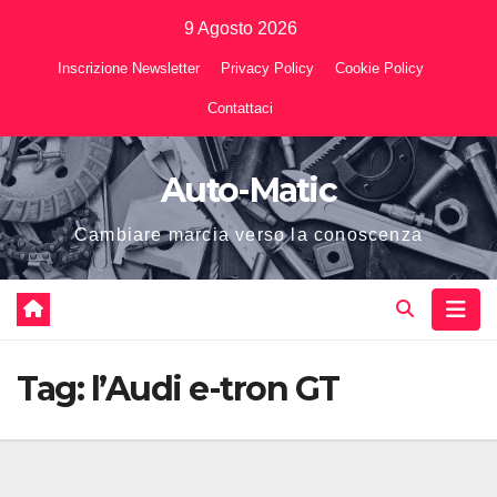
Vai
9 Agosto 2026
al
Inscrizione Newsletter
Privacy Policy
Cookie Policy
contenuto
Contattaci
Auto-Matic
Cambiare marcia verso la conoscenza
Tag:
l’Audi e-tron GT