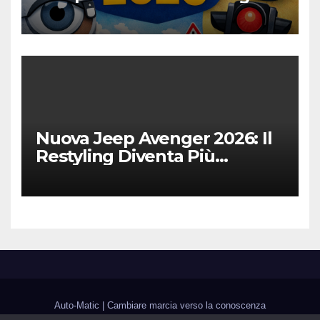
Digitalizzazione e Costi
Nuova Jeep Avenger 2026: Il
Restyling Diventa Più
“Adulto”, Tecnologico e
Fedele al DNA Off-Road
Auto-Matic
|
Cambiare marcia verso la conoscenza