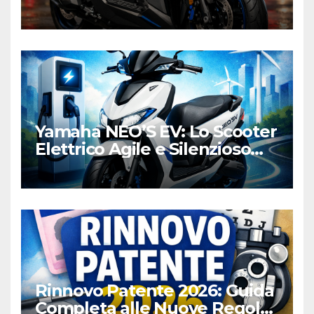
Honda e Yamaha
Yamaha NEO’S EV: Lo Scooter
Elettrico Agile e Silenzioso
per la Città
Rinnovo Patente 2026: Guida
Completa alle Nuove Regole,