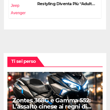
Restyling Diventa Più “Adulto”,
Tecnologico e Fedele al DNA
Off-Road
Ti sei perso
Zontes 368G e Gamma 552:
L’assalto cinese ai regni di