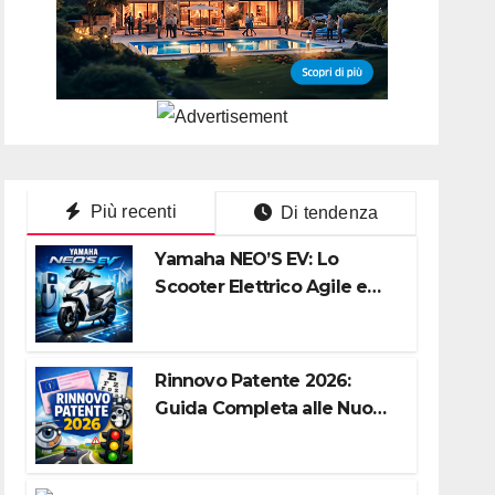
Più recenti
Di tendenza
Yamaha NEO’S EV: Lo
Scooter Elettrico Agile e
Silenzioso per la Città
Rinnovo Patente 2026:
Guida Completa alle Nuove
Regole, Digitalizzazione e
Costi