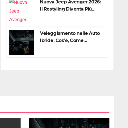
Nuova Jeep Avenger 2026:
Il Restyling Diventa Più
“Adulto”, Tecnologico e
Fedele al DNA Off-Road
Veleggiamento nelle Auto
Ibride: Cos’è, Come
Funziona e Come Sfruttarlo
al Meglio