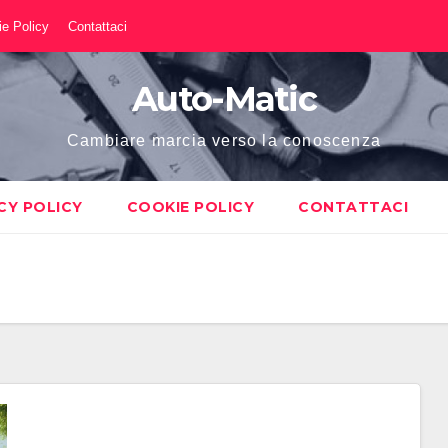
e Policy
Contattaci
Auto-Matic
Cambiare marcia verso la conoscenza
CY POLICY
COOKIE POLICY
CONTATTACI