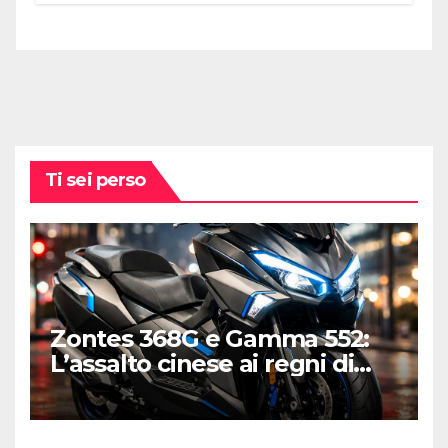
Ti sei perso
Zontes 368G e Gamma 552:
L’assalto cinese ai regni di
Honda e Yamaha