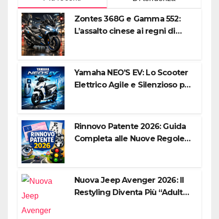
Zontes 368G e Gamma 552:
L’assalto cinese ai regni di
Honda e Yamaha
Yamaha NEO’S EV: Lo Scooter
Elettrico Agile e Silenzioso per
la Città
Rinnovo Patente 2026: Guida
Completa alle Nuove Regole,
Digitalizzazione e Costi
Nuova Jeep Avenger 2026: Il
Restyling Diventa Più “Adulto”,
Tecnologico e Fedele al DNA
Off-Road