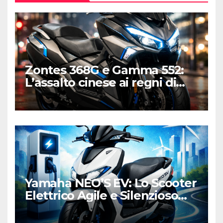
Zontes 368G e Gamma 552:
L’assalto cinese ai regni di
Honda e Yamaha
Yamaha NEO’S EV: Lo Scooter
Elettrico Agile e Silenzioso
per la Città