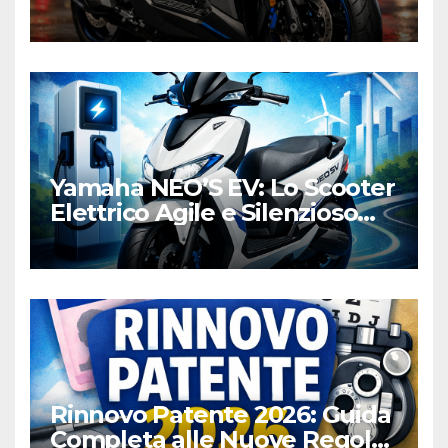
Honda e Yamaha
Yamaha NEO’S EV: Lo Scooter
Elettrico Agile e Silenzioso
per la Città
Rinnovo Patente 2026: Guida
Completa alle Nuove Regole,