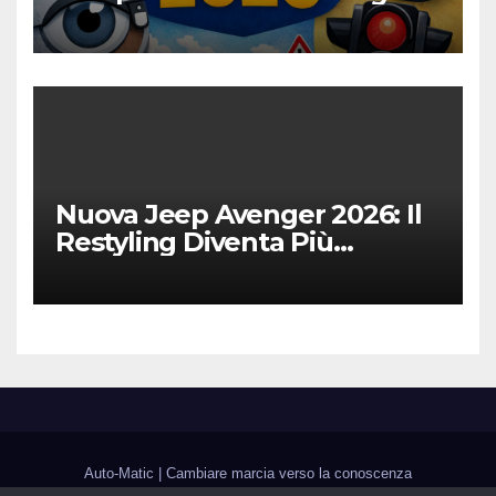
Digitalizzazione e Costi
Nuova Jeep Avenger 2026: Il
Restyling Diventa Più
“Adulto”, Tecnologico e
Fedele al DNA Off-Road
Auto-Matic
|
Cambiare marcia verso la conoscenza