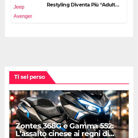
Restyling Diventa Più “Adulto”,
Tecnologico e Fedele al DNA
Off-Road
Ti sei perso
Zontes 368G e Gamma 552:
L’assalto cinese ai regni di