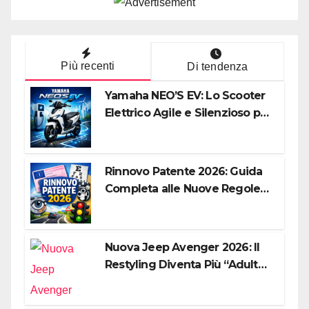
Più recenti
Di tendenza
Yamaha NEO’S EV: Lo Scooter
Elettrico Agile e Silenzioso per
la Città
Rinnovo Patente 2026: Guida
Completa alle Nuove Regole,
Digitalizzazione e Costi
Nuova Jeep Avenger 2026: Il
Restyling Diventa Più “Adulto”,
Tecnologico e Fedele al DNA
Off-Road