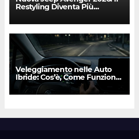
Restyling Diventa Più
“Adulto”, Tecnologico e
Fedele al DNA Off-Road
Veleggiamento nelle Auto
Ibride: Cos’è, Come Funziona
e Come Sfruttarlo al Meglio