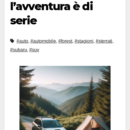
l’avventura è di
serie
#auto
,
#automobile
,
#forest
,
#stagioni
,
#sterrati
,
#subaru
,
#suv