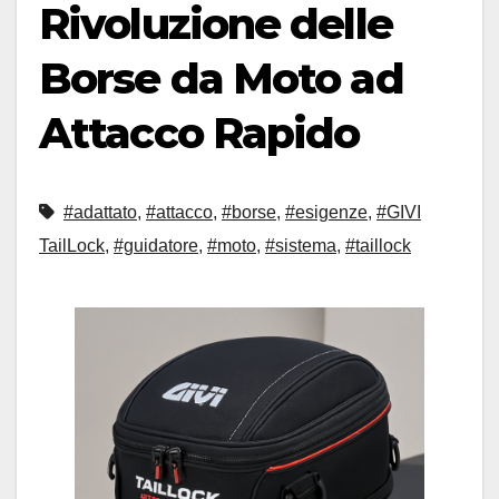
Rivoluzione delle
Borse da Moto ad
Attacco Rapido
#adattato
,
#attacco
,
#borse
,
#esigenze
,
#GIVI
TailLock
,
#guidatore
,
#moto
,
#sistema
,
#taillock