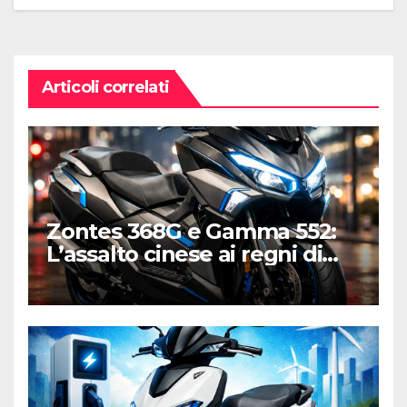
Articoli correlati
Zontes 368G e Gamma 552:
L’assalto cinese ai regni di
Honda e Yamaha