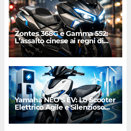
Zontes 368G e Gamma 552:
L’assalto cinese ai regni di
Honda e Yamaha
Yamaha NEO’S EV: Lo Scooter
Elettrico Agile e Silenzioso
per la Città