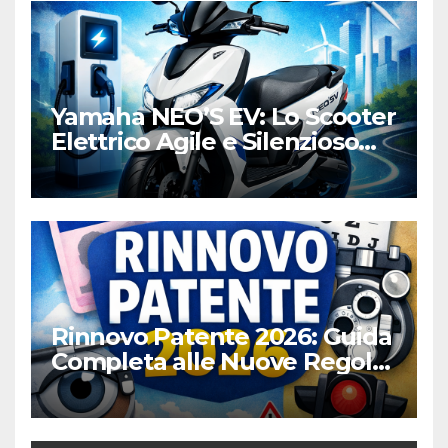
Yamaha NEO’S EV: Lo Scooter
Elettrico Agile e Silenzioso
per la Città
Rinnovo Patente 2026: Guida
Completa alle Nuove Regole,
Digitalizzazione e Costi