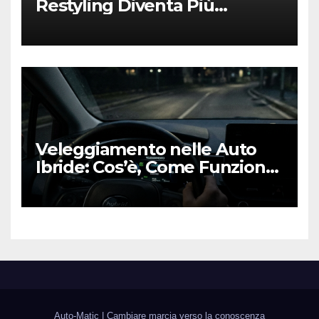
Restyling Diventa Più
“Adulto”, Tecnologico e
Fedele al DNA Off-Road
Veleggiamento nelle Auto
Ibride: Cos’è, Come Funziona
e Come Sfruttarlo al Meglio
Auto-Matic
|
Cambiare marcia verso la conoscenza