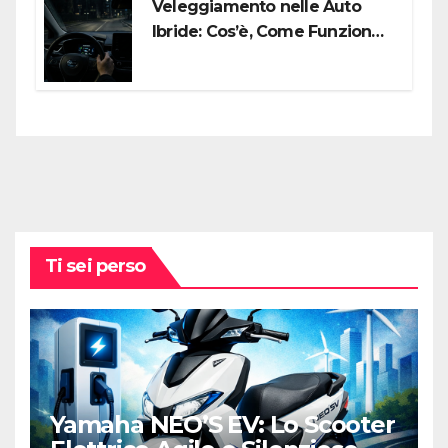
Veleggiamento nelle Auto
Ibride: Cos’è, Come Funziona e
Come Sfruttarlo al Meglio
Ti sei perso
Yamaha NEO’S EV: Lo Scooter