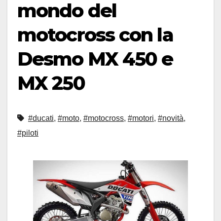
mondo del
motocross con la
Desmo MX 450 e
MX 250
#ducati
,
#moto
,
#motocross
,
#motori
,
#novità
,
#piloti