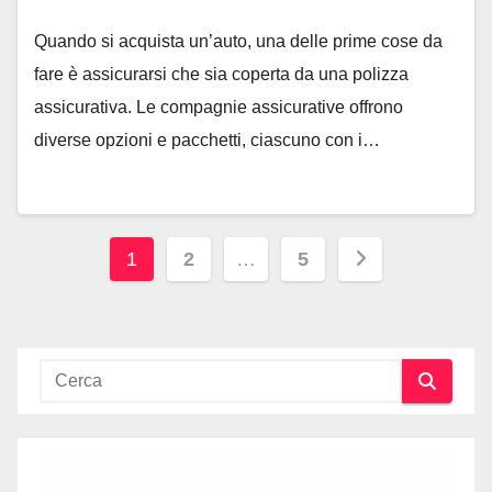
Quando si acquista un’auto, una delle prime cose da
fare è assicurarsi che sia coperta da una polizza
assicurativa. Le compagnie assicurative offrono
diverse opzioni e pacchetti, ciascuno con i…
Navigazione
1
2
…
5
articoli