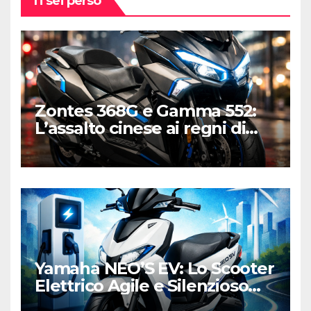
Ti sei perso
Zontes 368G e Gamma 552:
L’assalto cinese ai regni di
Honda e Yamaha
Yamaha NEO’S EV: Lo Scooter
Elettrico Agile e Silenzioso
per la Città