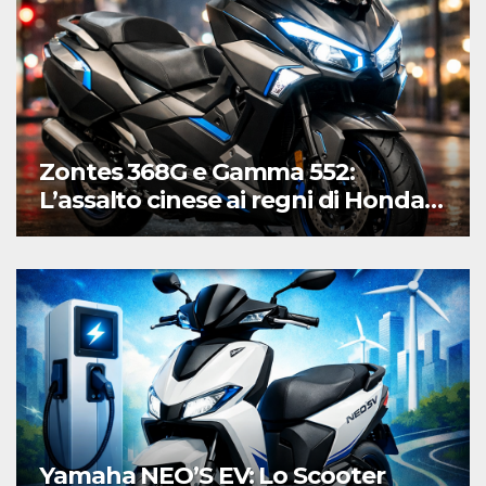
Zontes 368G e Gamma 552:
L’assalto cinese ai regni di Honda e
Yamaha
Yamaha NEO’S EV: Lo Scooter